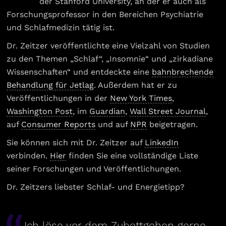
der Stanford University, an der er auch als
Forschungsprofessor in den Bereichen Psychiatrie
und Schlafmedizin tätig ist.
Dr. Zeitzer veröffentlichte eine Vielzahl von Studien
zu den Themen „Schlaf“, „Insomnie“ und „zirkadiane
Wissenschaften“ und entdeckte eine
bahnbrechende
Behandlung für Jetlag
. Außerdem hat er zu
Veröffentlichungen in der
New York Times
,
Washington Post
, im
Guardian
,
Wall Street Journal
,
auf
Consumer Reports
und auf
NPR
beigetragen.
Sie können sich mit Dr. Zeitzer auf
LinkedIn
verbinden.
Hier
finden Sie eine vollständige Liste
seiner Forschungen und Veröffentlichungen.
Dr. Zeitzers liebster Schlaf- und Energietipp?
„Ich löse vor dem Zubettgehen gerne